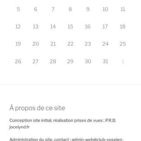
5
6
7
8
9
10
11
12
13
14
15
16
17
18
19
20
21
22
23
24
25
26
27
28
29
30
31
1
À propos de ce site
Conception site initial, réalisation prises de vues : P.R.D.
jocelynd.fr
Administration du site, contact : admin-web@club-vosgien-