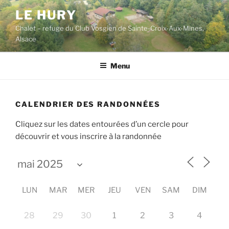
Aller
LE HURY
au
Chalet – refuge du Club Vosgien de Sainte-Croix-Aux-Mines,
contenu
Alsace
principal
Menu
CALENDRIER DES RANDONNÉES
Cliquez sur les dates entourées d’un cercle pour
découvrir et vous inscrire à la randonnée
LUN
MAR
MER
JEU
VEN
SAM
DIM
28
29
30
1
2
3
4