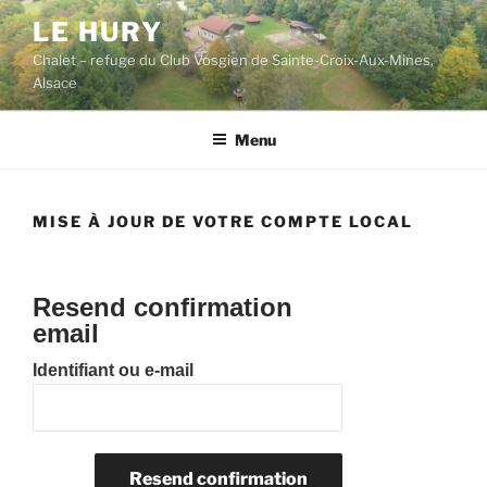
Aller
LE HURY
au
Chalet – refuge du Club Vosgien de Sainte-Croix-Aux-Mines,
contenu
Alsace
principal
Menu
MISE À JOUR DE VOTRE COMPTE LOCAL
Resend confirmation
email
Identifiant ou e-mail